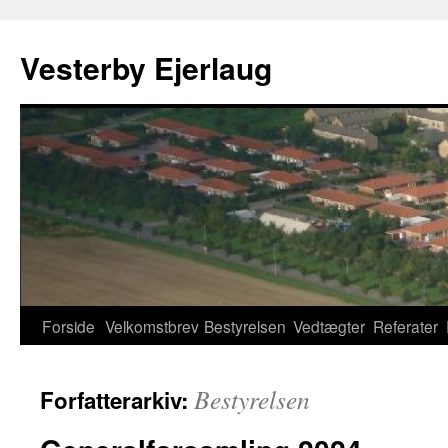
Hop
til
Vesterby Ejerlaug
indhold
Forside
Velkomstbrev
Bestyrelsen
Vedtægter
Referater
Bestyrelsen
Forfatterarkiv: