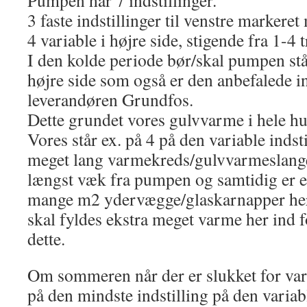
Pumpen har 7 indstillinger.
3 faste indstillinger til venstre markeret 
4 variable i højre side, stigende fra 1-4 t
I den kolde periode bør/skal pumpen stå p
højre side som også er den anbefalede in
leverandøren Grundfos.
Dette grundet vores gulvvarme i hele hu
Vores står ex. på 4 på den variable indsti
meget lang varmekreds/gulvvarmeslange 
længst væk fra pumpen og samtidig er e
mange m2 ydervægge/glaskarnapper her
skal fyldes ekstra meget varme her ind 
dette.
Om sommeren når der er slukket for v
på den mindste indstilling på den varia