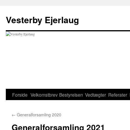
Hop
til
Vesterby Ejerlaug
indhold
Forside
Velkomstbrev
Bestyrelsen
Vedtægter
Referater
←
Generalforsamling 2020
Generalforsamling 2021