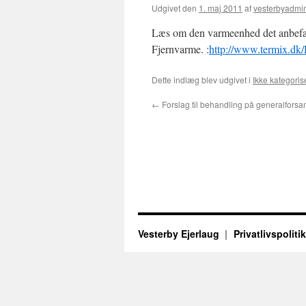
Udgivet den
1. maj 2011
af
vesterbyadmi
Læs om den varmeenhed det anbefales 
Fjernvarme. :
http://www.termix.dk
Dette indlæg blev udgivet i
Ikke kategoris
←
Forslag til behandling på generalfors
Vesterby Ejerlaug
Privatlivspolitik