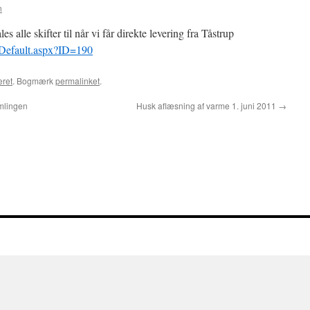
n
alle skifter til når vi får direkte levering fra Tåstrup
/Default.aspx?ID=190
eret
. Bogmærk
permalinket
.
amlingen
Husk aflæsning af varme 1. juni 2011
→