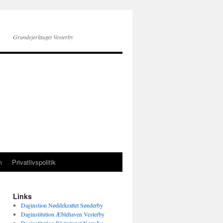
Grundejerlauget Vesterby
m
Privatlivspolitik
Links
Daginstion Nøddekrattet Sønderby
Daginstitution Æblehaven Vesterby