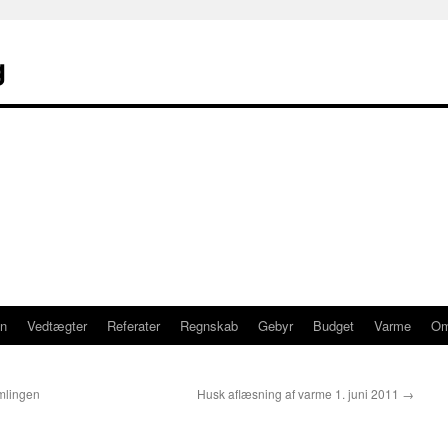
g
en
Vedtægter
Referater
Regnskab
Gebyr
Budget
Varme
O
amlingen
Husk aflæsning af varme 1. juni 2011
→