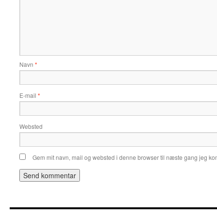
Navn
*
E-mail
*
Websted
Gem mit navn, mail og websted i denne browser til næste gang jeg k