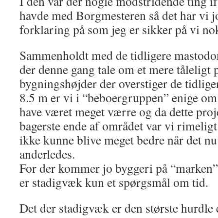
I den var der nogle modstridende ting i
havde med Borgmesteren så det har vi 
forklaring på som jeg er sikker på vi nok
Sammenholdt med de tidligere mastodont
der denne gang tale om et mere tåleligt 
bygningshøjder der overstiger de tidlige
8.5 m er vi i “beboergruppen” enige om
have været meget værre og da dette proje
bagerste ende af området var vi rimeligt
ikke kunne blive meget bedre når det n
anderledes.
For der kommer jo byggeri på “marken” d
er stadigvæk kun et spørgsmål om tid.
Det der stadigvæk er den største hurdle e